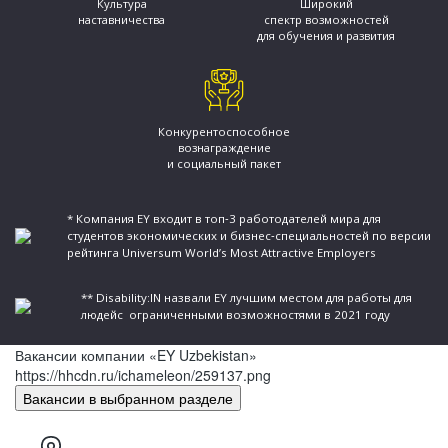
Культура
Широкий
наставничества
спектр возможностей
для обучения и развития
Конкурентоспособное
вознаграждение
и социальный пакет
* Компания EY входит в топ‑3 работодателей мира для
студентов экономических и бизнес‑специальностей по версии
рейтинга Universum World’s Most Attractive Employers
** Disability:IN назвали EY лучшим местом для работы для
людейс ограниченными возможностями в 2021 году
Вакансии компании «EY Uzbekistan»
https://hhcdn.ru/ichameleon/259137.png
Вакансии в выбранном разделе