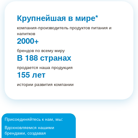
Крупнейшая в мире*
компания-производитель продуктов питания и
напитков
2000+
брендов по всему миру
В 188 странах
продается наша продукция
155 лет
истории развития компании
Присоединяйтесь к нам, мы:
Присоединяйтесь к нам, мы:
Присоединяйтесь к нам, мы:
Присоединяйтесь к нам, мы:
Присоединяйтесь к нам, мы:
Присоединяйтесь к нам, мы:
Присоединяйтесь к нам, мы:
Присоединяйтесь к нам, мы:
Добиваемся наилучших
Вдохновляемся
Ценим людей, уважая и
Работаем над вдохновляющими
Формируем дружелюбную
Вместе реализовываем идеи,
Добиваемся наилучших
Вдохновляемся
нашими
нашими
и
результатов благодаря опыту,
брендами, создавая
раскрывая их уникальность
проектами, расширяя
инклюзивную рабочую среду,
меняющие мир
результатов благодаря опыту,
брендами, создавая
и
где