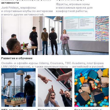
активности
Фрукты, игровые зоны
Junk Fridays, марафоны
и массажные кресла для
и спортивные клубы по интересам
комфортной работы.
и много других активностей.
Развитие и обучение
Онлайн- и офлайн-курсы: Udemy, Coursera, TBC Academy, платформа
LSM (1600+ курсов), а также языковые курсы — английский и русский.
WFA-политика
Медицинская
Поддержка семьи