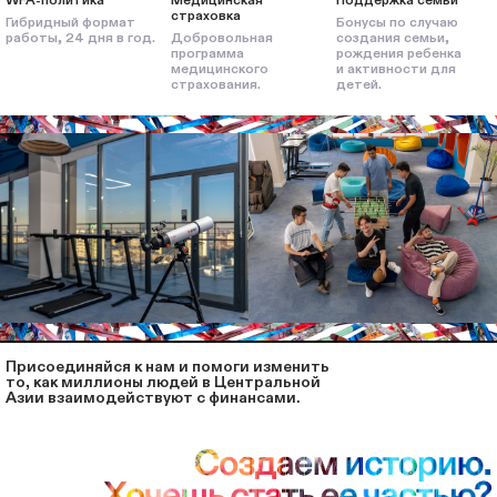
страховка
Гибридный формат
Бонусы по случаю
работы, 24 дня в год.
Добровольная
создания семьи,
программа
рождения ребенка
медицинского
и активности для
страхования.
детей.
Присоединяйcя к нам и помоги изменить
то, как миллионы людей в Центральной
Азии взаимодействуют с финансами.