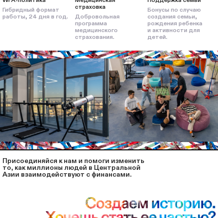
страховка
Гибридный формат
Бонусы по случаю
работы, 24 дня в год.
Добровольная
создания семьи,
программа
рождения ребенка
медицинского
и активности для
страхования.
детей.
Присоединяйcя к нам и помоги изменить
то, как миллионы людей в Центральной
Азии взаимодействуют с финансами.