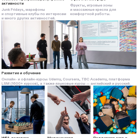
активности
Фрукты, игровые зоны
Junk Fridays, марафоны
и массажные кресла для
и спортивные клубы по интересам
комфортной работы.
и много других активностей.
Развитие и обучение
Онлайн- и офлайн-курсы: Udemy, Coursera, TBC Academy, платформа
LSM (1600+ курсов), а также языковые курсы — английский и русский.
WFA-политика
Медицинская
Поддержка семьи