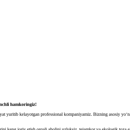
chli hamkoringiz!
iyat yuritib kelayotgan professional kompaniyamiz. Bizning asosiy yo‘n
ni keng joriy etish orqali aholini uzluksiz, tejamkor va ekologik toza e