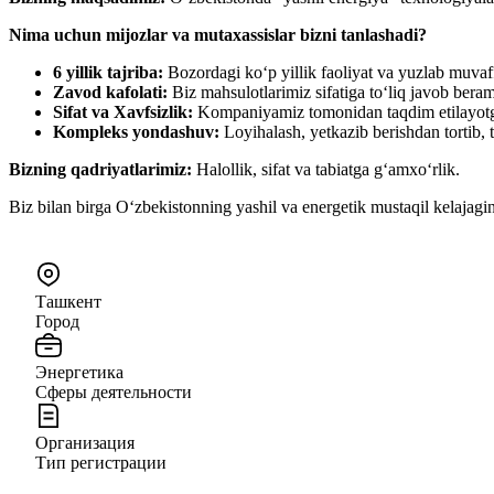
Nima uchun mijozlar va mutaxassislar bizni tanlashadi?
6 yillik tajriba:
Bozordagi ko‘p yillik faoliyat va yuzlab muvaffa
Zavod kafolati:
Biz mahsulotlarimiz sifatiga to‘liq javob bera
Sifat va Xavfsizlik:
Kompaniyamiz tomonidan taqdim etilayotg
Kompleks yondashuv:
Loyihalash, yetkazib berishdan tortib, 
Bizning qadriyatlarimiz:
Halollik, sifat va tabiatga g‘amxo‘rlik.
Biz bilan birga O‘zbekistonning yashil va energetik mustaqil kelajagin
Ташкент
Город
Энергетика
Сферы деятельности
Организация
Тип регистрации