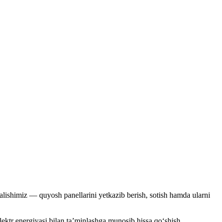
alishimiz — quyosh panellarini yetkazib berish, sotish hamda ularni
lektr energiyasi bilan ta’minlashga munosib hissa qo‘shish.