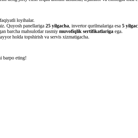
qiyatli loyihalar.
miz. Quyosh panellariga
25 yilgacha
, invertor qurilmalariga esa
5 yilga
an barcha mahsulotlar rasmiy
muvofiqlik sertifikatlariga
ega.
tayyor holda topshirish va servis xizmatigacha.
i barpo eting!