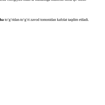
cha
to‘g‘ridan-to‘g‘ri zavod tomonidan kafolat taqdim etiladi.