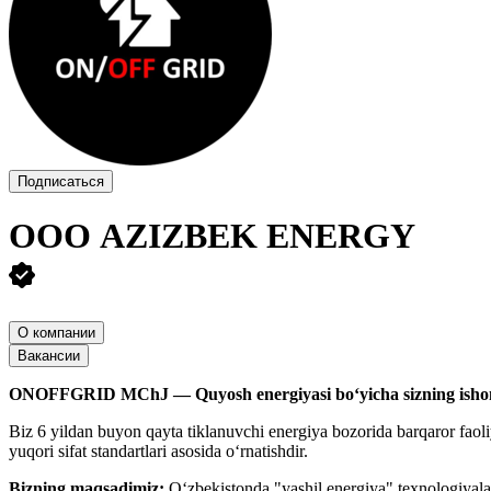
Подписаться
ООО
AZIZBEK ENERGY
О компании
Вакансии
ONOFFGRID MChJ — Quyosh energiyasi bo‘yicha sizning ishon
Biz 6 yildan buyon qayta tiklanuvchi energiya bozorida barqaror faol
yuqori sifat standartlari asosida o‘rnatishdir.
Bizning maqsadimiz:
O‘zbekistonda "yashil energiya" texnologiyalari