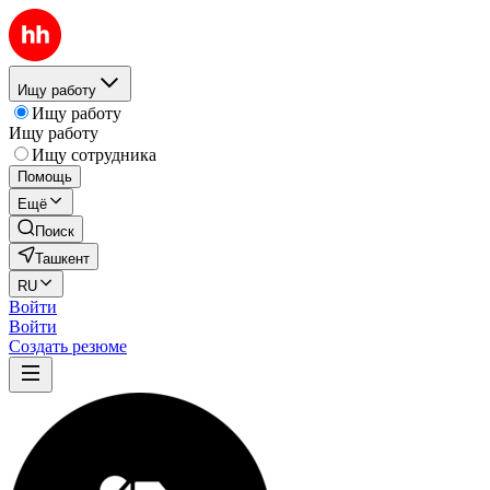
Ищу работу
Ищу работу
Ищу работу
Ищу сотрудника
Помощь
Ещё
Поиск
Ташкент
RU
Войти
Войти
Создать резюме