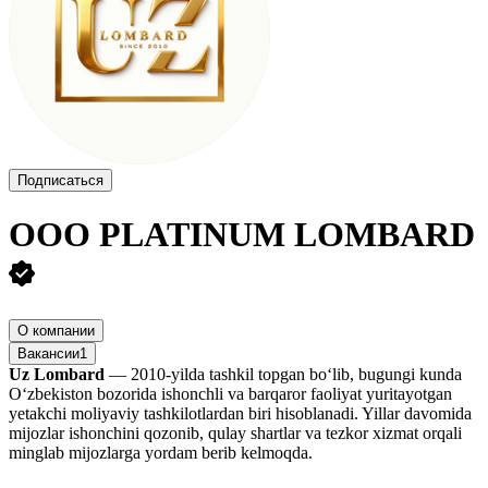
Подписаться
ООО
PLATINUM LOMBARD
О компании
Вакансии
1
Uz Lombard
— 2010-yilda tashkil topgan bo‘lib, bugungi kunda
O‘zbekiston bozorida ishonchli va barqaror faoliyat yuritayotgan
yetakchi moliyaviy tashkilotlardan biri hisoblanadi. Yillar davomida
mijozlar ishonchini qozonib, qulay shartlar va tezkor xizmat orqali
minglab mijozlarga yordam berib kelmoqda.