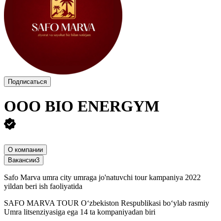
Подписаться
ООО
BIO ENERGYM
О компании
Вакансии
3
Safo Marva umra city umraga jo'natuvchi tour kampaniya 2022
yildan beri ish faoliyatida
SAFO MARVA TOUR O‘zbekiston Respublikasi bo‘ylab rasmiy
Umra litsenziyasiga ega 14 ta kompaniyadan biri