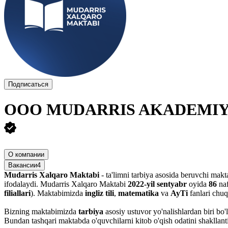
Подписаться
ООО
MUDARRIS AKADEMI
О компании
Вакансии
4
Mudarris Xalqaro Maktabi
- ta'limni tarbiya asosida beruvchi mak
ifodalaydi. Mudarris Xalqaro Maktabi
2022-yil sentyabr
oyida
86
naf
filiallari
). Maktabimizda
ingliz tili
,
matematika
va
AyTi
fanlari chuq
Bizning maktabimizda
tarbiya
asosiy ustuvor yo'nalishlardan biri bo'l
Bundan tashqari maktabda o'quvchilarni kitob o'qish odatini shakllanti