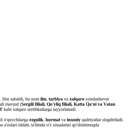
di. Shu sababli, bu nom
ilm
,
tarbiya
va
xalqaro
yondashuvni
ali mavjud (
Sergili filiali, Qo'yliq filiali, Katta Qa'ni va Vatan
T
kabi xalqaro sertifikatlarga tayyorlanadi.
ali o'quvchilarga
ezgulik
,
hurmat
va
insoniy
qadriyatlar singdiriladi.
a'zolari ishlab, ta'limda o'z xissalarini qo'shishmoqda