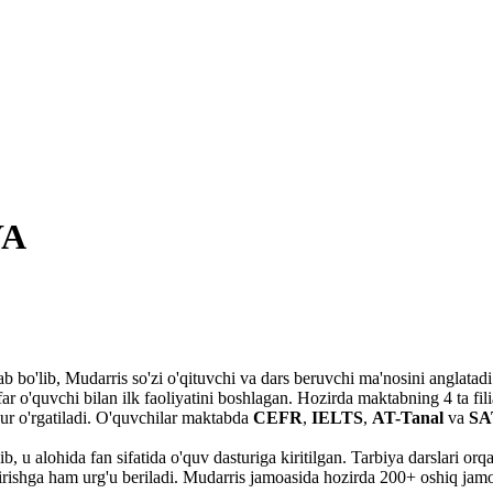
YA
tab bo'lib, Mudarris so'zi o'qituvchi va dars beruvchi ma'nosini anglata
ar o'quvchi bilan ilk faoliyatini boshlagan. Hozirda maktabning 4 ta fili
ur o'rgatiladi. O'quvchilar maktabda
CEFR
,
IELTS
,
AT-Tanal
va
SA
ib, u alohida fan sifatida o'quv dasturiga kiritilgan. Tarbiya darslari orq
rishga ham urg'u beriladi. Mudarris jamoasida hozirda 200+ oshiq jamoa 