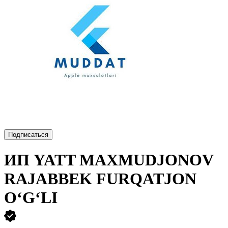
Подписаться
ИП
YATT MAXMUDJONOV
RAJABBEK FURQATJON
O‘G‘LI