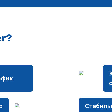
er?
афик
о
Стабильн