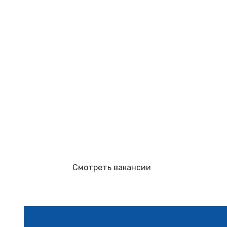
Лидер дис
в Узбекист
Адлер – дистрибьютор всем
спроса на рынке Узбекистан
частью амбициозной компани
Смотреть вакансии