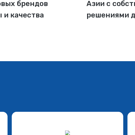
овых брендов
Азии с собс
 и качества
решениями дл