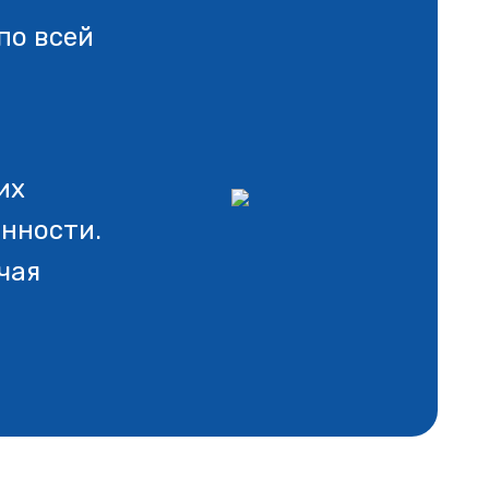
по всей
их
анности.
чая