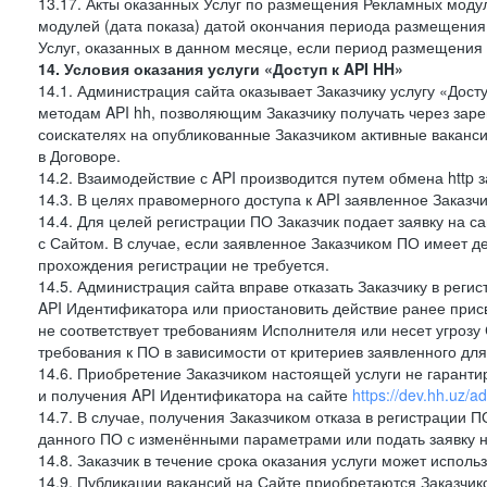
13.17. Акты оказанных Услуг по размещения Рекламных моду
модулей (дата показа) датой окончания периода размещения
Услуг, оказанных в данном месяце, если период размещения
14. Условия оказания услуги «Доступ к API HH»
14.1. Администрация сайта оказывает Заказчику услугу «Дост
методам API hh, позволяющим Заказчику получать через зар
соискателях на опубликованные Заказчиком активные ваканси
в Договоре.
14.2. Взаимодействие с API производится путем обмена http
14.3. В целях правомерного доступа к API заявленное Заказ
14.4. Для целей регистрации ПО Заказчик подает заявку на с
с Сайтом. В случае, если заявленное Заказчиком ПО имеет 
прохождения регистрации не требуется.
14.5. Администрация сайта вправе отказать Заказчику в реги
API Идентификатора или приостановить действие ранее прис
не соответствует требованиям Исполнителя или несет угрозу
требования к ПО в зависимости от критериев заявленного дл
14.6. Приобретение Заказчиком настоящей услуги не гарант
и получения API Идентификатора на сайте
https://dev.hh.uz/a
14.7. В случае, получения Заказчиком отказа в регистрации П
данного ПО с изменёнными параметрами или подать заявку н
14.8. Заказчик в течение срока оказания услуги может испол
14.9. Публикации вакансий на Сайте приобретаются Заказчик