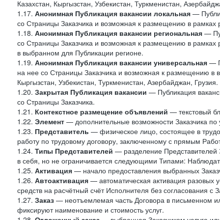
Казахстан, Кыргызстан, Узбекистан, Туркменистан, Азербайджа
1.17.
Анонимная Публикация вакансии локальная
— Публик
со Страницы Заказчика и возможная к размещению в рамках 
1.18.
Анонимная Публикация вакансии региональная
— Пу
со Страницы Заказчика и возможная к размещению в рамках р
в выбранном для Публикации регионе.
1.19.
Анонимная Публикация вакансии универсальная
— П
на нее со Страницы Заказчика и возможная к размещению в в
Кыргызстан, Узбекистан, Туркменистан, Азербайджан, Грузия.
1.20.
Закрытая Публикация вакансии
— Публикация ваканси
со Страницы Заказчика.
1.21.
Контекстное размещение объявлений
— текстовый бло
1.22.
Элемент
— дополнительные возможности Заказчика по 
1.23.
Представитель
— физическое лицо, состоящее в труд
работу по трудовому договору, заключенному с прямым Рабо
1.24.
Типы Представителей
— разделение Представителей З
в себя, но не ограничивается следующими Типами: Наблюдат
1.25.
Активация
— начало предоставления выбранных Заказч
1.26.
Автоактивация
— автоматическая активация разовых ус
средств на расчётный счёт Исполнителя без согласования с З
1.27.
Заказ
— неотъемлемая часть Договора в письменном ил
фиксируют наименование и стоимость услуг.
1.28.
Отложенный заказ
— выбранная Заказчиком услуга или