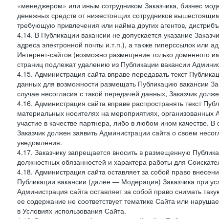
«менеджером» или иным сотрудником Заказчика, бизнес моде
денежных средств от нижестоящих сотрудников вышестоящим,
требующую привлечения или найма других агентов, дистрибъ
4.14. В Публикации вакансии не допускается указание Заказ
адреса электронной почты и.т.п.), а также гиперссылок или а
Интернет-сайтов (возможно размещение только доменного име
страниц подлежат удалению из Публикации вакансии Админис
4.15. Администрация сайта вправе передавать текст Публика
данных для возможности размещать Публикацию вакансии Зак
случае несогласия с такой передачей данных, Заказчик долж
4.16. Администрация сайта вправе распространять текст Публ
материальных носителях на мероприятиях, организованных 
участие в качестве партнера, либо в любом ином качестве. В
Заказчик должен заявить Администрации сайта о своем несо
уведомления.
4.17. Заказчику запрещается вносить в размещенную Публи
должностных обязанностей и характера работы для Соискател
4.18. Администрация сайта оставляет за собой право внесен
Публикации вакансии (далее — Модерация) Заказчика при усл
Администрация сайта оставляет за собой право снимать таку
ее содержание не соответствует тематике Сайта или нарушает
в Условиях использования Сайта.