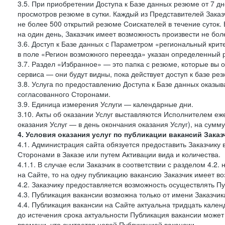
3.5. При приобретении Доступа к Базе данных резюме от 7 дн
просмотров резюме в сутки. Каждый из Представителей Зак
не более 500 открытий резюме Соискателей в течение суток.
на один день, Заказчик имеет возможность произвести не бо
3.6. Доступ к Базе данных с Параметром «региональный крит
в поле «Регион возможного переезда» указан определенный р
3.7. Раздел «Избранное» — это папка с резюме, которые вы 
сервиса — они будут видны, пока действует доступ к базе ре
3.8. Услуга по предоставлению Доступа к Базе данных оказы
согласованного Сторонами.
3.9. Единица измерения Услуги — календарные дни.
3.10. Акты об оказании Услуг выставляются Исполнителем еж
оказания Услуг — в день окончания оказания Услуг), на сумм
4. Условия оказания услуг по публикации вакансий Заказ
4.1. Администрация сайта обязуется предоставить Заказчику
Сторонами в Заказе или путем Активации вида и количества.
4.1.1. В случае если Заказчик в соответствии с разделом 4.
на Сайте, то на одну публикацию вакансию Заказчик имеет в
4.2. Заказчику предоставляется возможность осуществлять П
4.3. Публикация вакансии возможна только от имени Заказчи
4.4. Публикация вакансии на Сайте актуальна тридцать кале
до истечения срока актуальности Публикация вакансии може
времени, что считается новой Публикацией вакансии.