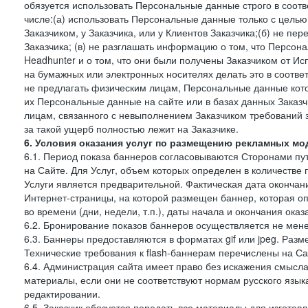
обязуется использовать Персональные данные строго в соотв
числе:(а) использовать Персональные данные только с цель
Заказчиком, у Заказчика, или у Клиентов Заказчика;(б) не п
Заказчика; (в) не разглашать информацию о том, что Персон
Headhunter и о том, что они были получены Заказчиком от И
на бумажных или электронных носителях делать это в соотве
не предлагать физическим лицам, Персональные данные кот
их Персональные данные на сайте или в базах данных Заказч
лицам, связанного с невыполнением Заказчиком требований 
за такой ущерб полностью лежит на Заказчике.
6. Условия оказания услуг по размещению рекламных мод
6.1. Период показа баннеров согласовываются Сторонами пут
на Сайте. Для Услуг, объем которых определен в количестве 
Услуги является предварительной. Фактическая дата окончан
Интернет-страницы, на которой размещен баннер, которая оп
во времени (дни, недели, т.п.), даты начала и окончания оказ
6.2. Бронирование показов баннеров осуществляется не менее
6.3. Баннеры предоставляются в форматах gif или jpeg. Раз
Технические требования к flash-баннерам перечислены на Са
6.4. Администрация сайта имеет право без искажения смысл
материалы, если они не соответствуют нормам русского язык
редактировании.
6.5. Заказчик обязуется передать все материалы для изготов