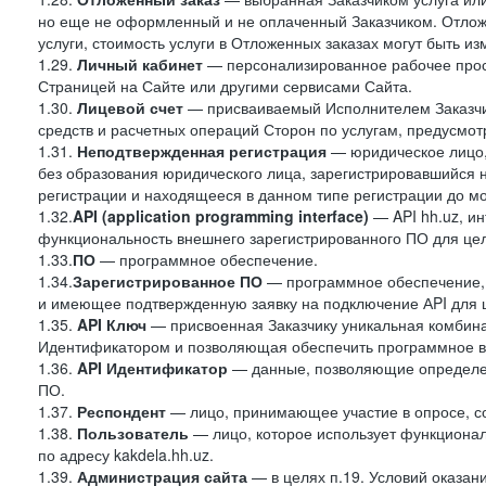
но еще не оформленный и не оплаченный Заказчиком. Отложе
услуги, стоимость услуги в Отложенных заказах могут быть 
1.29.
Личный кабинет
— персонализированное рабочее прост
Страницей на Сайте или другими сервисами Сайта.
1.30.
Лицевой счет
— присваиваемый Исполнителем Заказчик
средств и расчетных операций Сторон по услугам, предусмотр
1.31.
Неподтвержденная регистрация
— юридическое лицо,
без образования юридического лица, зарегистрировавшийся 
регистрации и находящееся в данном типе регистрации до м
1.32.
API (application programming interface)
— API hh.uz, и
функциональность внешнего зарегистрированного ПО для це
1.33.
ПО
— программное обеспечение.
1.34.
Зарегистрированное ПО
— программное обеспечение,
и имеющее подтвержденную заявку на подключение АPI для 
1.35.
API Ключ
— присвоенная Заказчику уникальная комбинац
Идентификатором и позволяющая обеспечить программное в
1.36.
API
Идентификатор
— данные, позволяющие определен
ПО.
1.37.
Респондент
— лицо, принимающее участие в опросе, со
1.38.
Пользователь
— лицо, которое использует функциона
по адресу kakdela.hh.uz.
1.39.
Администрация сайта
— в целях п.19. Условий оказа