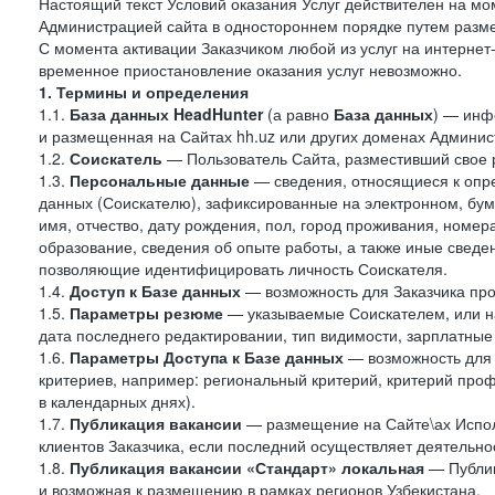
Настоящий текст Условий оказания Услуг действителен на мо
Администрацией сайта в одностороннем порядке путем разме
С момента активации Заказчиком любой из услуг на интернет
временное приостановление оказания услуг невозможно.
1. Термины и определения
1.1.
База данных HeadHunter
(а равно
База данных
) — инф
и размещенная на Сайтах hh.uz или других доменах Админис
1.2.
Соискатель
— Пользователь Сайта, разместивший свое 
1.3.
Персональные данные
— сведения, относящиеся к опр
данных (Соискателю), зафиксированные на электронном, бу
имя, отчество, дату рождения, пол, город проживания, номер
образование, сведения об опыте работы, а также иные сведен
позволяющие идентифицировать личность Соискателя.
1.4.
Доступ к Базе данных
— возможность для Заказчика про
1.5.
Параметры резюме
— указываемые Соискателем, или н
дата последнего редактировании, тип видимости, зарплатные
1.6.
Параметры Доступа к Базе данных
— возможность для 
критериев, например: региональный критерий, критерий про
в календарных днях).
1.7.
Публикация вакансии
— размещение на Сайте\ах Испол
клиентов Заказчика, если последний осуществляет деятельнос
1.8.
Публикация вакансии «Стандарт» локальная
— Публик
и возможная к размещению в рамках регионов Узбекистана.