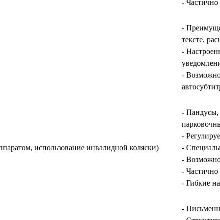
- Частично
- Преимуще
тексте, ра
- Настроен
уведомлен
- Возможно
автосубти
- Пандусы,
парковочны
- Регулиру
ппаратом, использование инвалидной коляски)
- Специаль
- Возможно
- Частично
- Гибкие н
- Письменн