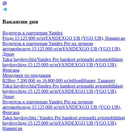
Вакансии дня
Водитель к партнерам Yandex
Pro
до
15 125 000
so'm
YANDEXGO UB (YGO UB), Наманган
Водитель к партнерам Yandex Pro на личном
автомобиле
до
15 125 000
so'm
YANDEXGO UB (YGO UB),
Денау
Taksi haydovchisi/Yandex Pro hamkori avtoparki avtomobilidagi
haydovchi
до
15 125 000
so'm
YANDEXGO UB (YGO UB),
Фергана
Менеджер по продажам
B2B
от
7 200 000
до
16 800 000
so'm
HeadHunter, Ташкент
Taksi haydovchisi/Yandex Pro hamkori avtoparki avtomobilidagi
haydovchi
до
15 125 000
so'm
YANDEXGO UB (YGO UB),
Денау
Водитель к партнерам Yandex Pro на личном
автомобиле
до
15 125 000
so'm
YANDEXGO UB (YGO UB),
Фергана
Taksi haydovchisi / Yandex Pro hamkori avtoparki avtomobilidagi
haydovchi
до
15 125 000
so'm
YANDEXGO UB (YGO UB),
Наманган