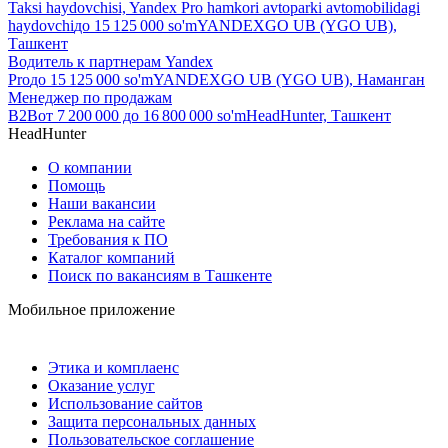
Taksi haydovchisi, Yandex Pro hamkori avtoparki avtomobilidagi
haydovchi
до
15 125 000
so'm
YANDEXGO UB (YGO UB),
Ташкент
Водитель к партнерам Yandex
Pro
до
15 125 000
so'm
YANDEXGO UB (YGO UB), Наманган
Менеджер по продажам
B2B
от
7 200 000
до
16 800 000
so'm
HeadHunter, Ташкент
HeadHunter
О компании
Помощь
Наши вакансии
Реклама на сайте
Требования к ПО
Каталог компаний
Поиск по вакансиям в Ташкенте
Мобильное приложение
Этика и комплаенс
Оказание услуг
Использование сайтов
Защита персональных данных
Пользовательское соглашение