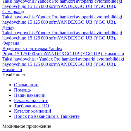
Taksi haydovchisi/Yandex Pro hamkori avtoparki avtomobilidagi
haydovchi
до
15 125 000
so'm
YANDEXGO UB (YGO UB),
Самарканд
Taksi haydovchisi/Yandex Pro hamkori avtoparki avtomobilidagi
haydovchi
до
15 125 000
so'm
YANDEXGO UB (YGO UB),
Денау
Taksi haydovchisi/Yandex Pro hamkori avtoparki avtomobilidagi
haydovchi
до
15 125 000
so'm
YANDEXGO UB (YGO UB),
Фергана
Водитель к партнерам Yandex
Pro
до
15 125 000
so'm
YANDEXGO UB (YGO UB), Наманган
Taksi haydovchisi / Yandex Pro hamkori avtoparki avtomobilidagi
haydovchi
до
15 125 000
so'm
YANDEXGO UB (YGO UB),
Наманган
HeadHunter
О компании
Помощь
Наши вакансии
Реклама на сайте
Требования к ПО
Каталог компаний
Поиск по вакансиям в Ташкенте
Мобильное приложение