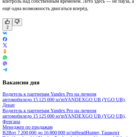
контроль над собственным временем. Лето здесь — не пауза, а
ещё одна возможность двигаться вперёд.
2
Вакансии дня
Водитель к партнерам Yandex Pro на личном
автомобиле
до
15 125 000
so'm
YANDEXGO UB (YGO UB),
Денау
Водитель к партнерам Yandex Pro на личном
автомобиле
до
15 125 000
so'm
YANDEXGO UB (YGO UB),
Фергана
Менеджер по продажам
B2B
от
7 200 000
до
16 800 000
so'm
HeadHunter, Ташкент