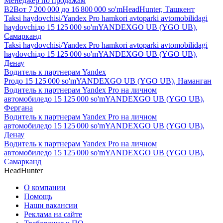
Менеджер по продажам
B2B
от
7 200 000
до
16 800 000
so'm
HeadHunter, Ташкент
Taksi haydovchisi/Yandex Pro hamkori avtoparki avtomobilidagi
haydovchi
до
15 125 000
so'm
YANDEXGO UB (YGO UB),
Самарканд
Taksi haydovchisi/Yandex Pro hamkori avtoparki avtomobilidagi
haydovchi
до
15 125 000
so'm
YANDEXGO UB (YGO UB),
Денау
Водитель к партнерам Yandex
Pro
до
15 125 000
so'm
YANDEXGO UB (YGO UB), Наманган
Водитель к партнерам Yandex Pro на личном
автомобиле
до
15 125 000
so'm
YANDEXGO UB (YGO UB),
Фергана
Водитель к партнерам Yandex Pro на личном
автомобиле
до
15 125 000
so'm
YANDEXGO UB (YGO UB),
Денау
Водитель к партнерам Yandex Pro на личном
автомобиле
до
15 125 000
so'm
YANDEXGO UB (YGO UB),
Самарканд
HeadHunter
О компании
Помощь
Наши вакансии
Реклама на сайте