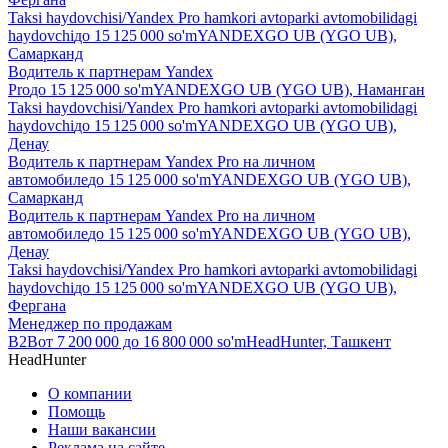
Taksi haydovchisi/Yandex Pro hamkori avtoparki avtomobilidagi
haydovchi
до
15 125 000
so'm
YANDEXGO UB (YGO UB),
Самарканд
Водитель к партнерам Yandex
Pro
до
15 125 000
so'm
YANDEXGO UB (YGO UB), Наманган
Taksi haydovchisi/Yandex Pro hamkori avtoparki avtomobilidagi
haydovchi
до
15 125 000
so'm
YANDEXGO UB (YGO UB),
Денау
Водитель к партнерам Yandex Pro на личном
автомобиле
до
15 125 000
so'm
YANDEXGO UB (YGO UB),
Самарканд
Водитель к партнерам Yandex Pro на личном
автомобиле
до
15 125 000
so'm
YANDEXGO UB (YGO UB),
Денау
Taksi haydovchisi/Yandex Pro hamkori avtoparki avtomobilidagi
haydovchi
до
15 125 000
so'm
YANDEXGO UB (YGO UB),
Фергана
Менеджер по продажам
B2B
от
7 200 000
до
16 800 000
so'm
HeadHunter, Ташкент
HeadHunter
О компании
Помощь
Наши вакансии
Реклама на сайте