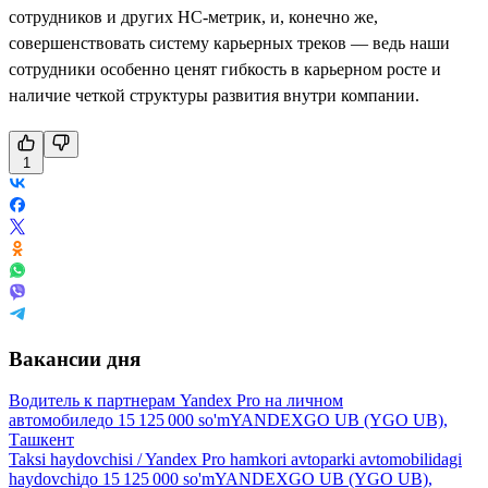
сотрудников и других HC-метрик, и, конечно же,
совершенствовать систему карьерных треков — ведь наши
сотрудники особенно ценят гибкость в карьерном росте и
наличие четкой структуры развития внутри компании.
1
Вакансии дня
Водитель к партнерам Yandex Pro на личном
автомобиле
до
15 125 000
so'm
YANDEXGO UB (YGO UB),
Ташкент
Taksi haydovchisi / Yandex Pro hamkori avtoparki avtomobilidagi
haydovchi
до
15 125 000
so'm
YANDEXGO UB (YGO UB),