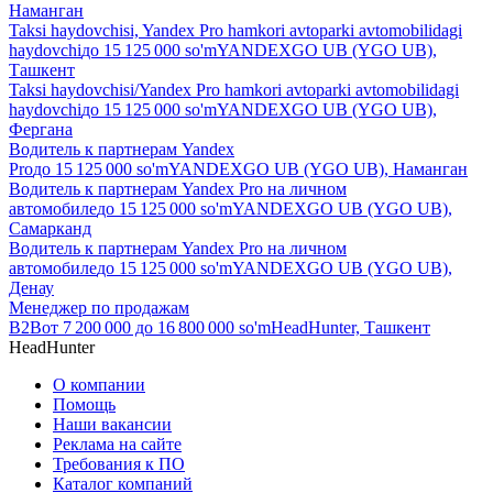
Наманган
Taksi haydovchisi, Yandex Pro hamkori avtoparki avtomobilidagi
haydovchi
до
15 125 000
so'm
YANDEXGO UB (YGO UB),
Ташкент
Taksi haydovchisi/Yandex Pro hamkori avtoparki avtomobilidagi
haydovchi
до
15 125 000
so'm
YANDEXGO UB (YGO UB),
Фергана
Водитель к партнерам Yandex
Pro
до
15 125 000
so'm
YANDEXGO UB (YGO UB), Наманган
Водитель к партнерам Yandex Pro на личном
автомобиле
до
15 125 000
so'm
YANDEXGO UB (YGO UB),
Самарканд
Водитель к партнерам Yandex Pro на личном
автомобиле
до
15 125 000
so'm
YANDEXGO UB (YGO UB),
Денау
Менеджер по продажам
B2B
от
7 200 000
до
16 800 000
so'm
HeadHunter, Ташкент
HeadHunter
О компании
Помощь
Наши вакансии
Реклама на сайте
Требования к ПО
Каталог компаний