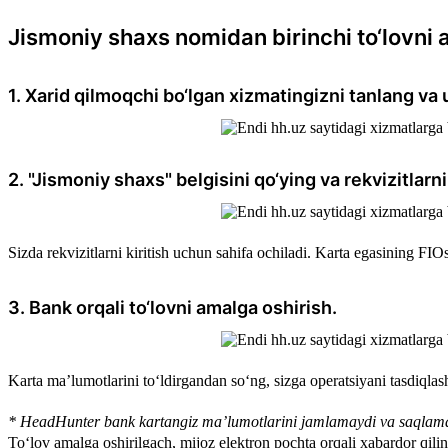
Jismoniy shaxs nomidan birinchi to‘lovni 
1. Xarid qilmoqchi bo‘lgan xizmatingizni tanlang va 
2. "Jismoniy shaxs" belgisini qo‘ying va rekvizitlarni 
Sizda rekvizitlarni kiritish uchun sahifa ochiladi. Karta egasining FI
3. Bank orqali to‘lovni amalga oshirish.
Karta ma’lumotlarini to‘ldirgandan so‘ng, sizga operatsiyani tasdiql
* HeadHunter bank kartangiz ma’lumotlarini jamlamaydi va saqlam
To‘lov amalga oshirilgach, mijoz elektron pochta orqali xabardor qili