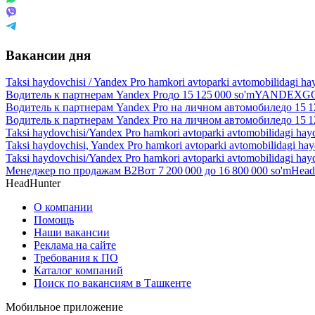
Вакансии дня
Taksi haydovchisi / Yandex Pro hamkori avtoparki avtomobilidagi ha
Водитель к партнерам Yandex Pro
до
15 125 000
so'm
YANDEXGO 
Водитель к партнерам Yandex Pro на личном автомобиле
до
15 1
Водитель к партнерам Yandex Pro на личном автомобиле
до
15 1
Taksi haydovchisi/Yandex Pro hamkori avtoparki avtomobilidagi hay
Taksi haydovchisi, Yandex Pro hamkori avtoparki avtomobilidagi ha
Taksi haydovchisi/Yandex Pro hamkori avtoparki avtomobilidagi hay
Менеджер по продажам B2B
от
7 200 000
до
16 800 000
so'm
Head
HeadHunter
О компании
Помощь
Наши вакансии
Реклама на сайте
Требования к ПО
Каталог компаний
Поиск по вакансиям в Ташкенте
Мобильное приложение