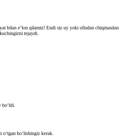
yat bilan e’lon qilamiz! Endi siz uy yoki ofisdan chiqmasdan
kuchingizni tejaydi.
 bo‘ldi.
n o‘tgan bo‘lishingiz kerak.