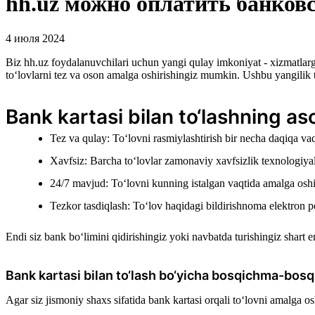
hh.uz можно оплатить банков
4 июля 2024
Biz hh.uz foydalanuvchilari uchun yangi qulay imkoniyat - xizmatlarg
to‘lovlarni tez va oson amalga oshirishingiz mumkin. Ushbu yangilik t
Bank kartasi bilan to‘lashning asos
Tez va qulay: To‘lovni rasmiylashtirish bir necha daqiqa vaq
Xavfsiz: Barcha to‘lovlar zamonaviy xavfsizlik texnologiya
24/7 mavjud: To‘lovni kunning istalgan vaqtida amalga osh
Tezkor tasdiqlash: To‘lov haqidagi bildirishnoma elektron p
Endi siz bank bo‘limini qidirishingiz yoki navbatda turishingiz shart
Bank kartasi bilan to‘lash bo‘yicha bosqichma-bosq
Agar siz jismoniy shaxs sifatida bank kartasi orqali to‘lovni amalga o