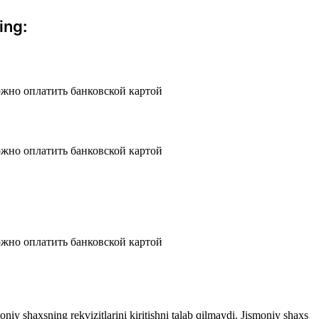
ing:
iy shaxsning rekvizitlarini kiritishni talab qilmaydi. Jismoniy shaxs