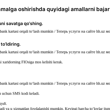
amalga oshirishda quyidagi amallarni bajar
uni savatga qo‘shing.
to‘ldiring.
Osi xaridorning FIOsiga mos kelishi kerak.
ash uchun SMS kodi keladi.
aydi.
nadi va u xizmatdan foydalanishi mumkin. Keyingi barcha to‘lovlar jismon