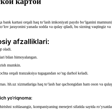
ской картой
a bank kartasi orqali haq to‘lash imkoniyati paydo bo‘lganini mamnuni
o‘lov jarayonini yanada sodda va qulay qiladi, bu sizning vaqtingiz va 
iy afzalliklari:
t oladi.
lari bilan himoyalangan.
irish mumkin.
ochta orqali tranzaksiya tugagandan so‘ng darhol keladi.
 emas. hh.uz xizmatlariga haq to‘lash har qachongidan ham oson va qulay
ich yo‘riqnoma:
shirishni xohlasangiz, kompaniyaning menejeri sifatida saytda ro‘yxatda