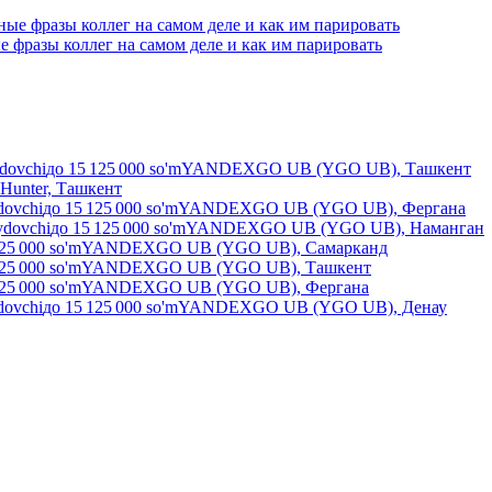
е фразы коллег на самом деле и как им парировать
ydovchi
до
15 125 000
so'm
YANDEXGO UB (YGO UB), Ташкент
Hunter, Ташкент
dovchi
до
15 125 000
so'm
YANDEXGO UB (YGO UB), Фергана
ydovchi
до
15 125 000
so'm
YANDEXGO UB (YGO UB), Наманган
25 000
so'm
YANDEXGO UB (YGO UB), Самарканд
25 000
so'm
YANDEXGO UB (YGO UB), Ташкент
25 000
so'm
YANDEXGO UB (YGO UB), Фергана
dovchi
до
15 125 000
so'm
YANDEXGO UB (YGO UB), Денау