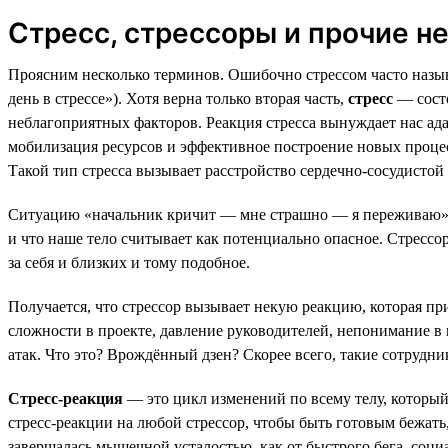
Стресс, стрессоры и прочие н
Проясним несколько терминов. Ошибочно стрессом часто называ
день в стрессе»). Хотя верна только вторая часть,
стресс
— состо
неблагоприятных факторов. Реакция стресса вынуждает нас ад
мобилизация ресурсов и эффективное построение новых проце
Такой тип стресса вызывает расстройство сердечно-сосудисто
Ситуацию «начальник кричит — мне страшно — я переживаю»
и что наше тело считывает как потенциально опасное. Стрессо
за себя и близких и тому подобное.
Получается, что стрессор вызывает некую реакцию, которая при
сложности в проекте, давление руководителей, непонимание в 
атак. Что это? Врождённый дзен? Скорее всего, такие сотрудни
Стресс-реакция
— это цикл изменений по всему телу, который 
стресс-реакции на любой стрессор, чтобы быть готовым бежать
завершалась мышечной усталостью, как от быстрого бега, соци