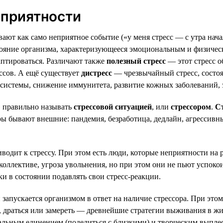
еприятности
ют как само неприятное событие («у меня стресс — с утра начал
яние организма, характеризующееся эмоциональным и физичес
аптироваться. Различают также
полезный стресс
— этот стресс о
ссов. А ещё существует
дистресс
— чрезвычайный стресс, состоян
й системы, снижение иммунитета, развитие кожных заболеваний,
 правильно называть
стрессовой ситуацией
, или
стрессором
.
С
ры бывают внешние: пандемия, безработица, дедлайн, агрессивн
водит к стрессу. При этом есть люди, которые неприятности на р
коллективе, угроза увольнения, но при этом они не пьют успоко
ки в состоянии подавлять свои стресс-реакции.
запускается организмом в ответ на наличие стрессора. При этом 
, драться или замереть — древнейшие стратегии выживания в жи
альным единением (поделиться с близкими) и творческим выплес