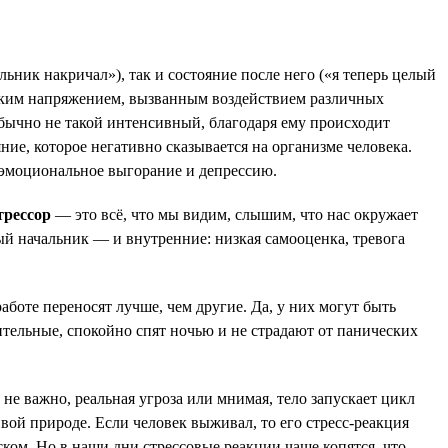
ьник накричал»), так и состояние после него («я теперь целый
ким напряжением, вызванным воздействием различных
бычно не такой интенсивный, благодаря ему происходит
ие, которое негативно сказывается на организме человека.
 эмоциональное выгорание и депрессию.
трессор
— это всё, что мы видим, слышим, что нас окружает
ый начальник — и внутренние: низкая самооценка, тревога
аботе переносят лучше, чем другие. Да, у них могут быть
ительные, спокойно спят ночью и не страдают от панических
не важно, реальная угроза или мнимая, тело запускает цикл
вой природе. Если человек выживал, то его стресс-реакция
ком. Но в наши дни стрессовые реакции чаще копятся, что