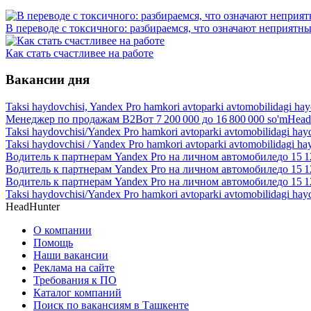
В переводе с токсичного: разбираемся, что означают неприятны
Как стать счастливее на работе
Вакансии дня
Taksi haydovchisi, Yandex Pro hamkori avtoparki avtomobilidagi ha
Менеджер по продажам B2B
от
7 200 000
до
16 800 000
so'm
Head
Taksi haydovchisi/Yandex Pro hamkori avtoparki avtomobilidagi hay
Taksi haydovchisi / Yandex Pro hamkori avtoparki avtomobilidagi ha
Водитель к партнерам Yandex Pro на личном автомобиле
до
15 1
Водитель к партнерам Yandex Pro на личном автомобиле
до
15 1
Водитель к партнерам Yandex Pro на личном автомобиле
до
15 1
Taksi haydovchisi/Yandex Pro hamkori avtoparki avtomobilidagi hay
HeadHunter
О компании
Помощь
Наши вакансии
Реклама на сайте
Требования к ПО
Каталог компаний
Поиск по вакансиям в Ташкенте