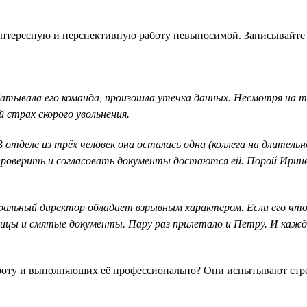
нтересную и перспективную работу невыносимой. Записывайте ре
батывала его команда, произошла утечка данных. Несмотря на т
 страх скорого увольнения.
тделе из трёх человек она осталась одна (коллега на длительно
ия проверить и согласовать документы достаются ей. Порой Ири
ральный директор обладает взрывным характером. Если его что-
ницы и смятые документы. Пару раз прилетало и Петру. И кажды
боту и выполняющих её профессионально? Они испытывают стресс