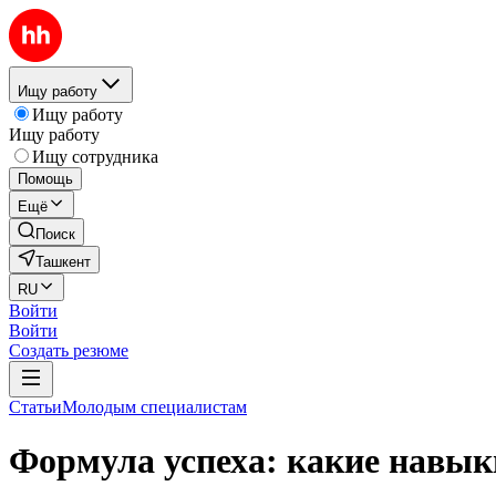
Ищу работу
Ищу работу
Ищу работу
Ищу сотрудника
Помощь
Ещё
Поиск
Ташкент
RU
Войти
Войти
Создать резюме
Статьи
Молодым специалистам
Формула успеха: какие навык