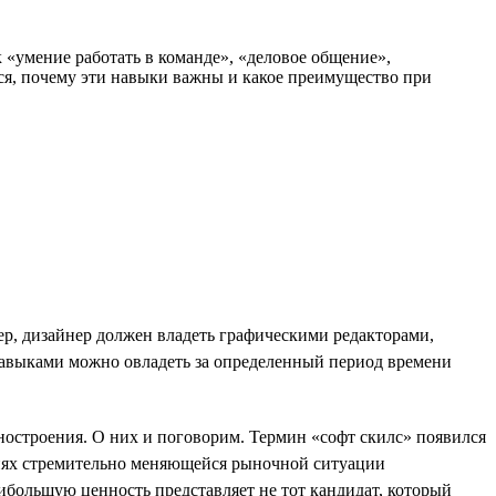
к «умение работать в команде», «деловое общение»,
мся, почему эти навыки важны и какое преимущество при
р, дизайнер должен владеть графическими редакторами,
навыками можно овладеть за определенный период времени
ностроения. О них и поговорим. Термин «софт скилс» появился
овиях стремительно меняющейся рыночной ситуации
ибольшую ценность представляет не тот кандидат, который