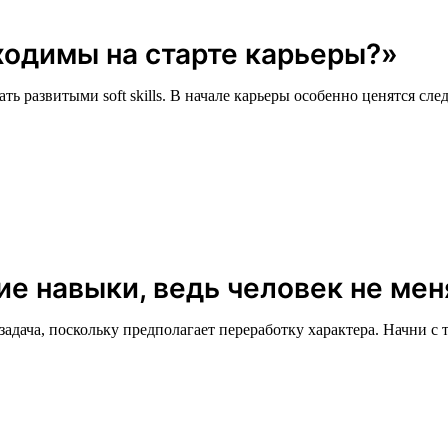
ходимы на старте карьеры?»
ть развитыми soft skills. В начале карьеры особенно ценятся сл
ие навыки, ведь человек не ме
адача, поскольку предполагает переработку характера. Начни с т