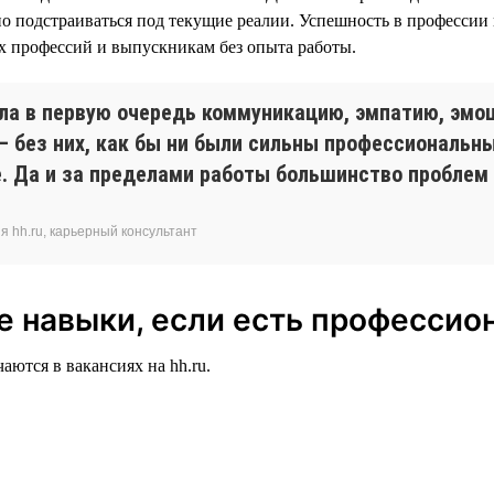
вно подстраиваться под текущие реалии. Успешность в профессии
х профессий и выпускникам без опыта работы.
ла в первую очередь коммуникацию, эмпатию, эмоц
без них, как бы ни были сильны профессиональны
е. Да и за пределами работы большинство проблем
 hh.ru, карьерный консультант
е навыки, если есть професси
аются в вакансиях на hh.ru.