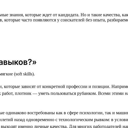
ные знания, которые ждет от кандидата. Но и такие качества, ка
, которые часто появляются у соискателей без опыта, разбирае
навыков?»
гкие (soft skills).
которые зависят от конкретной профессии и позиции. Наприме
 работ, плотник — уметь пользоваться рубанком. Всеми этими 
ые одинаково востребованы как в сфере психологии, так и маши
сятилетий назад одновременно с технологическим рывком: в усл
выходят именно личные качества. Для многих работодателей на