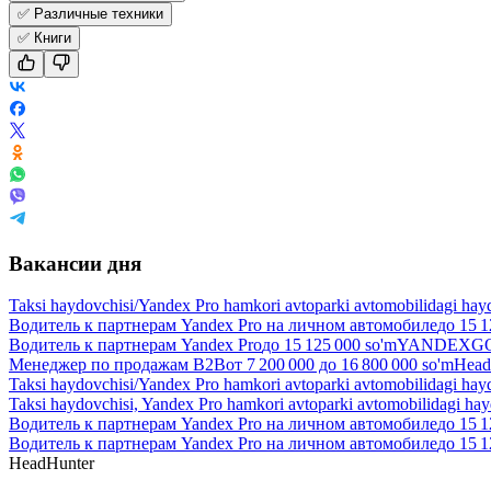
✅ Различные техники
✅ Книги
Вакансии дня
Taksi haydovchisi/Yandex Pro hamkori avtoparki avtomobilidagi hay
Водитель к партнерам Yandex Pro на личном автомобиле
до
15 1
Водитель к партнерам Yandex Pro
до
15 125 000
so'm
YANDEXGO 
Менеджер по продажам B2B
от
7 200 000
до
16 800 000
so'm
Head
Taksi haydovchisi/Yandex Pro hamkori avtoparki avtomobilidagi hay
Taksi haydovchisi, Yandex Pro hamkori avtoparki avtomobilidagi ha
Водитель к партнерам Yandex Pro на личном автомобиле
до
15 1
Водитель к партнерам Yandex Pro на личном автомобиле
до
15 1
HeadHunter