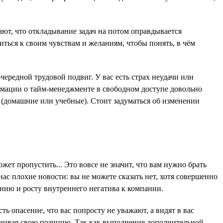
тают, что откладывание задач на потом оправдывается
ться к своим чувствам и желаниям, чтобы понять, в чём
чередной трудовой подвиг. У вас есть страх неудачи или
ормации о тайм-менеджменте в свободном доступе довольно
а (домашние или учебные). Стоит задуматься об изменении
жет пропустить... Это вовсе не значит, что вам нужно брать
нас плохие новости: вы не можете сказать нет, хотя совершенно
нию и росту внутреннего негатива к компании.
ь опасение, что вас попросту не уважают, а видят в вас
тстаивая свою позицию. Так как выполнение дополнительной