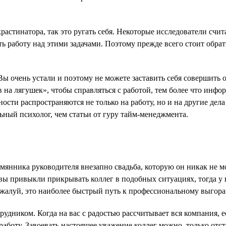
.
крастинатора, так это ругать себя. Некоторые исследователи счи
работу над этими задачами. Поэтому прежде всего стоит обрати
ы очень устали и поэтому не можете заставить себя совершить о
в на лягушек», чтобы справляться с работой, тем более что инф
ости распространяются не только на работу, но и на другие дел
ьный психолог, чем статьи от гуру тайм-менеджмента.
емянника руководителя внезапно свадьба, которую он никак не мо
 вы привыкли прикрывать коллег в подобных ситуациях, тогда у 
Пожалуй, это наиболее быстрый путь к профессиональному выгора
дником. Когда на вас с радостью рассчитывает вся компания, ест
ь работу. Завоевать настоящее уважение коллег можно, только о