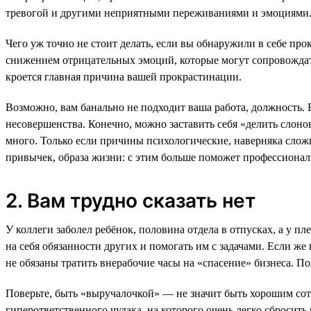
тревогой и другими неприятными переживаниями и эмоциями
Чего уж точно не стоит делать, если вы обнаружили в себе про
снижением отрицательных эмоций, которые могут сопровождать 
кроется главная причина вашей прокрастинации.
Возможно, вам банально не подходит ваша работа, должность. В
несовершенства. Конечно, можно заставить себя «делить слоно
много. Только если причины психологические, наверняка сложн
привычек, образа жизни: с этим больше поможет профессионал
2. Вам трудно сказать нет
У коллеги заболел ребёнок, половина отдела в отпусках, а у пл
на себя обязанности других и помогать им с задачами. Если же
не обязаны тратить внерабочие часы на «спасение» бизнеса. 
Поверьте, быть «выручалочкой» — не значит быть хорошим сотру
гиперответственного чудака, на которого очень легко сбросит