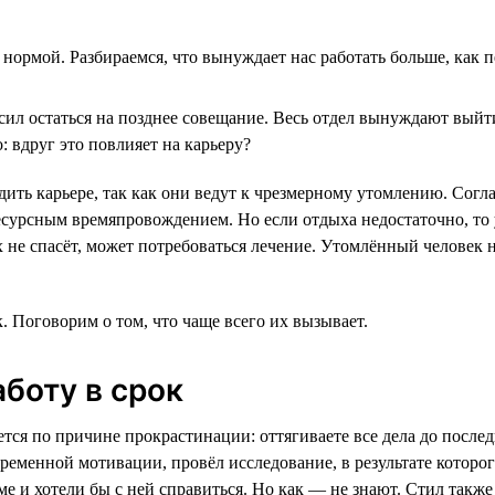
нормой. Разбираемся, что вынуждает нас работать больше, как пе
сил остаться на позднее совещание. Весь отдел вынуждают выйти 
: вдруг это повлияет на карьеру?
ить карьере, так как они ведут к чрезмерному утомлению. Согл
есурсным времяпровождением. Но если отдыха недостаточно, то 
не спасёт, может потребоваться лечение. Утомлённый человек н
 Поговорим о том, что чаще всего их вызывает.
аботу в срок
я по причине прокрастинации: оттягиваете все дела до последне
временной мотивации, провёл исследование, в результате котор
е и хотели бы с ней справиться. Но как — не знают. Стил также