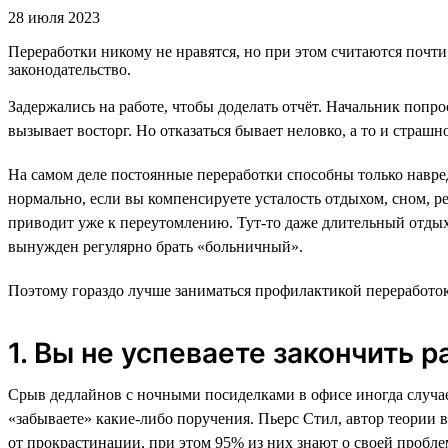
28 июля 2023
Переработки никому не нравятся, но при этом считаются почти 
законодательство.
Задержались на работе, чтобы доделать отчёт. Начальник попро
вызывает восторг. Но отказаться бывает неловко, а то и страшно
На самом деле постоянные переработки способны только навред
нормально, если вы компенсируете усталость отдыхом, сном, р
приводит уже к переутомлению. Тут-то даже длительный отдых 
вынужден регулярно брать «больничный».
Поэтому гораздо лучше заниматься профилактикой переработок.
1. Вы не успеваете закончить р
Срыв дедлайнов с ночными посиделками в офисе иногда случаетс
«забываете» какие-либо поручения. Пьерс Стил, автор теории 
от прокрастинации, при этом 95% из них знают о своей проблем