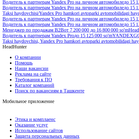
Водитель к партнерам Yandex Pro на личном автомобиле
до
15 1
Водитель к партнерам Yandex Pro на личном автомобиле
до
15 1
Taksi haydovchisi/Yandex Pro hamkori avtoparki avtomobilidagi hay
Водитель к партнерам Yandex Pro на личном автомобиле
до
15 1
Водитель к партнерам Yandex Pro на личном автомобиле
до
15 1
Менеджер по продажам B2B
от
7 200 000
до
16 800 000
so'm
Head
Водитель к партнерам Yandex Pro
до
15 125 000
so'm
YANDEXGO 
Taksi haydovchisi, Yandex Pro hamkori avtoparki avtomobilidagi ha
HeadHunter
О компании
Помощь
Наши вакансии
Реклама на сайте
Требования к ПО
Каталог компаний
Поиск по вакансиям в Ташкенте
Мобильное приложение
Этика и комплаенс
Оказание услуг
Использование сайтов
Защита персональных данных