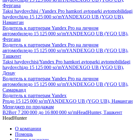
Фергана
Taksi haydovchisi / Yandex Pro hamkori avtoparki avtomobilidagi
haydovchi
до
15 125 000
so'm
YANDEXGO UB (YGO UB),
Наманган
Водитель к партнерам Yandex Pro на личном
автомобиле
до
15 125 000
so'm
YANDEXGO UB (YGO UB),
Фергана
Водитель к партнерам Yandex Pro на личном
автомобиле
до
15 125 000
so'm
YANDEXGO UB (YGO UB),
Ташкент
Taksi haydovchisi/Yandex Pro hamkori avtoparki avtomobilidagi
haydovchi
до
15 125 000
so'm
YANDEXGO UB (YGO UB),
Денау
Водитель к партнерам Yandex Pro на личном
автомобиле
до
15 125 000
so'm
YANDEXGO UB (YGO UB),
Самарканд
Водитель к партнерам Yandex
Pro
до
15 125 000
so'm
YANDEXGO UB (YGO UB), Наманган
Менеджер по продажам
B2B
от
7 200 000
до
16 800 000
so'm
HeadHunter, Ташкент
HeadHunter
О компании
Помощь
Наши вакансии