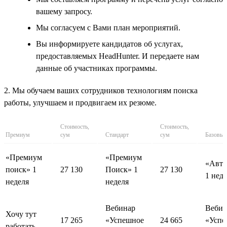
вашему запросу.
Мы согласуем с Вами план мероприятий.
Вы информируете кандидатов об услугах,
предоставляемых HeadHunter. И передаете нам
данные об участниках программы.
2. Мы обучаем ваших сотрудников технологиям поиска
работы, улучшаем и продвигаем их резюме.
Стоимость,
Стоимость,
Премиум
сум
Стандарт
сум
Базовый
«Премиум
«Премиум
«Авто
поиск» 1
27 130
Поиск» 1
27 130
1 нед
неделя
неделя
Вебинар
Вебин
Хочу тут
17 265
«Успешное
24 665
«Успе
работать