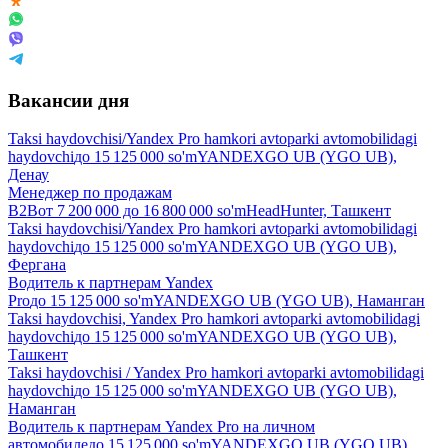
Вакансии дня
Taksi haydovchisi/Yandex Pro hamkori avtoparki avtomobilidagi
haydovchi
до
15 125 000
so'm
YANDEXGO UB (YGO UB),
Денау
Менеджер по продажам
B2B
от
7 200 000
до
16 800 000
so'm
HeadHunter, Ташкент
Taksi haydovchisi/Yandex Pro hamkori avtoparki avtomobilidagi
haydovchi
до
15 125 000
so'm
YANDEXGO UB (YGO UB),
Фергана
Водитель к партнерам Yandex
Pro
до
15 125 000
so'm
YANDEXGO UB (YGO UB), Наманган
Taksi haydovchisi, Yandex Pro hamkori avtoparki avtomobilidagi
haydovchi
до
15 125 000
so'm
YANDEXGO UB (YGO UB),
Ташкент
Taksi haydovchisi / Yandex Pro hamkori avtoparki avtomobilidagi
haydovchi
до
15 125 000
so'm
YANDEXGO UB (YGO UB),
Наманган
Водитель к партнерам Yandex Pro на личном
автомобиле
до
15 125 000
so'm
YANDEXGO UB (YGO UB),