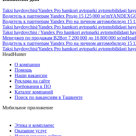
Taksi haydovchisi/Yandex Pro hamkori avtoparki avtomobilidagi hay
Водитель к партнерам Yandex Pro
до
15 125 000
so'm
YANDEXGO 
Водитель к партнерам Yandex Pro на личном автомобиле
до
15 1
Taksi haydovchisi/Yandex Pro hamkori avtoparki avtomobilidagi hay
Taksi haydovchisi / Yandex Pro hamkori avtoparki avtomobilidagi ha
Менеджер по продажам B2B
от
7 200 000
до
16 800 000
so'm
Head
Водитель к партнерам Yandex Pro на личном автомобиле
до
15 1
Taksi haydovchisi/Yandex Pro hamkori avtoparki avtomobilidagi hay
HeadHunter
О компании
Помощь
Наши вакансии
Реклама на сайте
Требования к ПО
Каталог компаний
Поиск по вакансиям в Ташкенте
Мобильное приложение
Этика и комплаенс
Оказание услуг