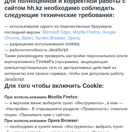
Для полноценной и корректной работы с
сайтом hh.kz необходимо соблюдать
следующие технические требования:
— использование одного из перечисленных браузеров
последней версии:
Microsoft Edge
,
Mozilla Firefox
,
Google
Chrome
,
Safari
,
Yandex.Browser
,
Opera
;
— разрешение использования cookies;
— работоспособность JavaScript.
Также рекомендуем проверить настройки персонального и/или
корпоративного Firewall'a (программа, защищающая
компьютер/локальную сеть от деструктивных действий из
интернета) или прокси-сервера, чтобы они допускали работу
JavaScript.
Для того чтобы включить Cookie:
При использовании Mozilla Firefox:
— в верхнем меню выберите пункт «Инструменты», в нем —
«Настройки». В открывшемся разделе «Приватность» отметьте
опцию «Принимать куки с сайтов».
При использовании Opera Browser:
— необходимо в пункте меню «Инструменты» выбрать пункт