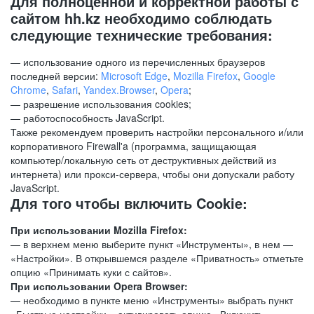
Для полноценной и корректной работы с
сайтом hh.kz необходимо соблюдать
следующие технические требования:
— использование одного из перечисленных браузеров
последней версии:
Microsoft Edge
,
Mozilla Firefox
,
Google
Chrome
,
Safari
,
Yandex.Browser
,
Opera
;
— разрешение использования cookies;
— работоспособность JavaScript.
Также рекомендуем проверить настройки персонального и/или
корпоративного Firewall'a (программа, защищающая
компьютер/локальную сеть от деструктивных действий из
интернета) или прокси-сервера, чтобы они допускали работу
JavaScript.
Для того чтобы включить Cookie:
При использовании Mozilla Firefox:
— в верхнем меню выберите пункт «Инструменты», в нем —
«Настройки». В открывшемся разделе «Приватность» отметьте
опцию «Принимать куки с сайтов».
При использовании Opera Browser:
— необходимо в пункте меню «Инструменты» выбрать пункт