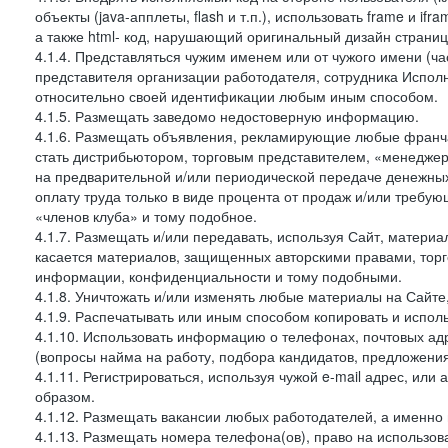
объекты (java-апплеты, flash и т.п.), использовать frame и 
а также html- код, нарушающий оригинальный дизайн страниц
4.1.4. Представляться чужим именем или от чужого имени (ча
представителя организации работодателя, сотрудника Испол
относительно своей идентификации любым иным способом.
4.1.5. Размещать заведомо недостоверную информацию.
4.1.6. Размещать объявления, рекламирующие любые франча
стать дистрибьютором, торговым представителем, «менеджер
на предварительной и/или периодической передаче денежн
оплату труда только в виде процента от продаж и/или требу
«членов клуба» и тому подобное.
4.1.7. Размещать и/или передавать, используя Сайт, материа
касается материалов, защищенных авторскими правами, тор
информации, конфиденциальности и тому подобными.
4.1.8. Уничтожать и/или изменять любые материалы на Сайте
4.1.9. Распечатывать или иным способом копировать и испо
4.1.10. Использовать информацию о телефонах, почтовых ад
(вопросы найма на работу, подбора кандидатов, предложения
4.1.11. Регистрироваться, используя чужой e-mail адрес, или
образом.
4.1.12. Размещать вакансии любых работодателей, а именно
4.1.13. Размещать номера телефона(ов), право на использов