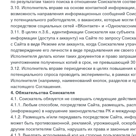
по результатам такого поиска в отношении Соискателя соот
3.10. Исполнитель вправе на основе контактной информации,
возможность направления информационных сообщений Соиск
у потенциального работодателя, о вакансиях, которые могл
посредством социальных сетей «ВКонтакте» и «Одноклассники
3.11. В целях п.3.6., идентификации Соискателя как субъек
информации (доступа к аккаунту) на Сайте по запросу Соиск
с Сайта в виде Резюме или аккаунта, когда Соискателем утр
подтверждение его личности в виде предъявления им своего 
Исполнителя делать копии таких документов и право запраш
уничтожением полученных копий в срок, не превышающий 30 
3.12. Исполнитель вправе периодически в целях повышения к
потенциального спроса проводить эксперименты, в рамках 
Исполнителя (например, наименований кнопок, разделов и пр
настоящего Соглашения.
4. Обязательства Соискателя
4.1. Соискатель обязуется не совершать следующие действия
4.1.1. Любым способом, посредством Сайта, размещать, расп
(информацию) в нарушение законодательства РК и междунаро
4.1.2. Размещать и/или передавать посредством Сайта, инфо
может быть противозаконной, рекламой, угрожающей, оскорби
другим посетителям Сайта, нарушать их права и законные ин
4.1.3. Внедрять исполняемый код на стороне пользователя (клие