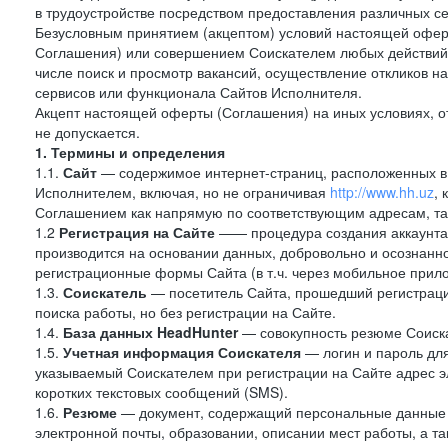
в трудоустройстве посредством предоставления различных с
Безусловным принятием (акцептом) условий настоящей оферт
Соглашения) или совершением Соискателем любых действий,
числе поиск и просмотр вакансий, осуществление откликов н
сервисов или функционала Сайтов Исполнителя.
Акцепт настоящей оферты (Соглашения) на иных условиях, от
не допускается.
1. Термины и определения
1.1.
Сайт
— содержимое интернет-страниц, расположенных в с
Исполнителем, включая, но не ограничивая
http://www.hh.uz
,
Соглашением как напрямую по соответствующим адресам, так
1.2
Регистрация на Сайте
—— процедура создания аккаунта 
производится на основании данных, добровольно и осознанн
регистрационные формы Сайта (в т.ч. через мобильное прило
1.3.
Соискатель
— посетитель Сайта, прошедший регистраци
поиска работы, но без регистрации на Сайте.
1.4.
База данных HeadHunter
— совокупность резюме Соиска
1.5.
Учетная информация Соискателя
— логин и пароль для
указываемый Соискателем при регистрации на Сайте адрес 
коротких текстовых сообщений (SMS).
1.6.
Резюме
— документ, содержащий персональные данные
электронной почты, образовании, описании мест работы, а та