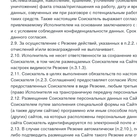
систематизация, накопление, хранение, уточнение (обновлен
уничтожение) факта отказа/приглашения на работу, дату и в
данных, озвученных им при разговоре с потенциальным рабо
таких средств. Также настоящим Соискатель выражает согла
привлекаемому Исполнителем на основании заключаемого с э
и с условием соблюдения конфиденциальности данных. Срок 
данного согласия.
2.9. За осуществление с Резюме действий, указанных в п.2.2
отчислений и\или вознаграждений не выплачивает.
2.10. Исполнитель не несет ответственности за сохранение 
Соискателя, в том числе размещаемых Соискателем на Сайте
настроек видимости Резюме (п.3.1.3).
2.11. Соискатель в целях выполнения обязательств по наст
Соискателя (п.2.3. Соглашения) предоставляет согласие Ис
предоставленных Соискателем в виде Резюме, любым третьи
(право Исполнителя на трансграничную передачу персональ
2.12. Размещение Соискателем персональных данных на Сай
Соискателем путем заполнения специальной формы на Сайте,
(а также другим сайтам) программно или иным способом пол
(других) сайтов, на которых расположены персональные данн
сайта Соискатель идентифицируется по электронной почте и 
2.13. В случае составления Резюме автоматически (п.2.10.), 
либо подтвердить размещение на Сайте такого Резюме или от